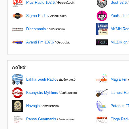
Plus Radio 102,6
Best 92,6
/ Θεσσαλονίκη
/
Sigma Radio
ZooRadio 
/ Διαδυκτιακό
Discomania
ΑΚΜΗ Rad
/ Διαδυκτιακό
Avanti Fm 107,6
MUZIK.gr
/ Θεσσαλία
/
Λαϊκά
Lakka Souli Radio
Magia Fm
/ Διαδυκτιακό
/
Ksenyxtis Mytilinis
Lampsi Ra
/ Διαδυκτιακό
Navagia
Patagos F
/ Διαδυκτιακό
Panos Geramanis
Floga Radi
/ Διαδυκτιακό