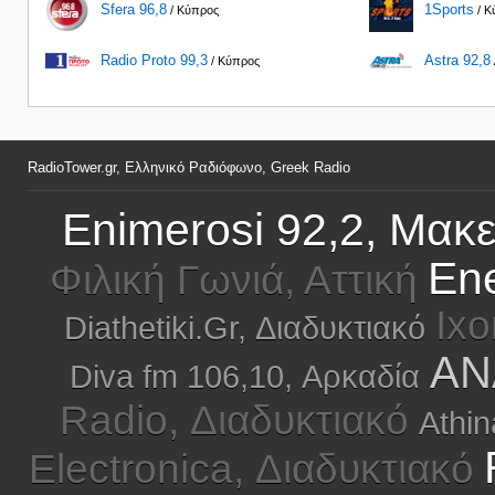
Sfera 96,8
1Sports
/ Κύπρος
/ Κ
Radio Proto 99,3
Astra 92,8
/ Κύπρος
RadioTower.gr, Ελληνικό Ραδιόφωνο, Greek Radio
Enimerosi 92,2, Μακ
En
Φιλική Γωνιά, Αττική
Ix
Diathetiki.Gr, Διαδυκτιακό
AN
Diva fm 106,10, Αρκαδία
Radio, Διαδυκτιακό
Athin
Electronica, Διαδυκτιακό