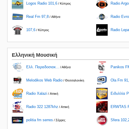
Logos Radio 101,6
Radio Argo
/ Κύπρος
Real Fm 97,8
Radio Evro
/ Αθήνα
107,6
Radio Lepa
/ Κύπρος
Ελληνική Μουσική
Ελλ. Παραδοσιακ...
Panikos F
/ Αθήνα
Melodikos Web Radio
Ola Fm 91
/ Θεσσαλονίκη
Radio Xalazi
Ειδυλλία Ρ
/ Αττική
Radio 322 1287khz
ERWTAS 
/ Αττική
politia fm serres
Sfera 102,
/ Σέρρες