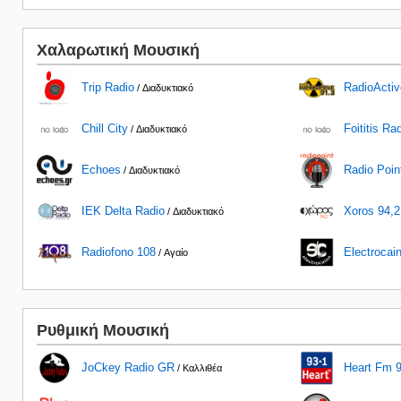
Χαλαρωτική Μουσική
Trip Radio
RadioActiv
/ Διαδυκτιακό
Chill City
Foititis Ra
/ Διαδυκτιακό
Echoes
Radio Poin
/ Διαδυκτιακό
IEK Delta Radio
Xoros 94,2
/ Διαδυκτιακό
Radiofono 108
Electrocai
/ Αγαίο
Ρυθμική Μουσική
JoCkey Radio GR
Heart Fm 9
/ Καλλιθέα