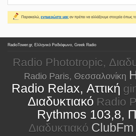
Παρακαλώ,
ενημερώστε μας
αν πρέπει να αλλάξουμε στοιχεία όπως το
RadioTower.gr, Ελληνικό Ραδιόφωνο, Greek Radio
Radio Phototropic, Διαδ
H
Radio Paris, Θεσσαλονίκη
Radio Relax, Αττική
gi
Διαδυκτιακό
Radio P
Rythmos 103,8, 
ClubFm 
Διαδυκτιακό