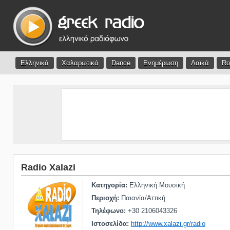
Ελληνικά
Χαλαρωτικά
Dance
Ενημέρωση
Λαϊκά
Ro
Radio Xalazi
Κατηγορία:
Ελληνική Μουσική
Περιοχή:
Παιανία/Αττική
Τηλέφωνο:
+30 2106043326
Ιστοσελίδα:
http://www.xalazi.gr/radio