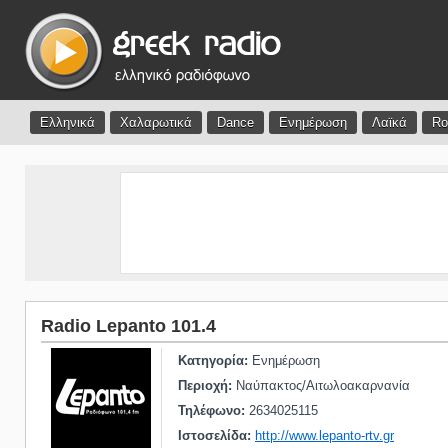
Ελληνικά
Χαλαρωτικά
Dance
Ενημέρωση
Λαϊκά
Ro
Radio Lepanto 101.4
Κατηγορία:
Ενημέρωση
Περιοχή:
Ναύπακτος/Αιτωλοακαρνανία
Τηλέφωνο:
2634025115
Ιστοσελίδα:
http://www.lepanto-rtv.gr