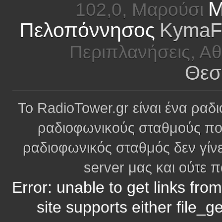
M
102,0, Μαρούσι
Πελοπόννησος
KymaFm
Περιπλανήσεις, Α
Θεσ
Το RadioTower.gr είναι ένα ραδι
ραδιοφωνικούς σταθμούς πο
ραδιοφωνικός σταθμός δεν γίνε
server μας και ούτε 
Error: unable to get links fro
site supports either file_g