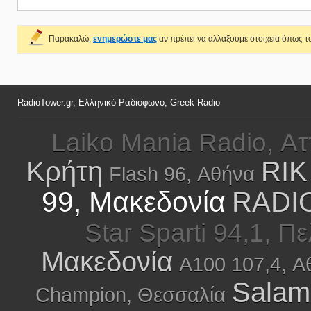
Παρακαλώ,
ενημερώστε μας
αν πρέπει να αλλάξουμε στοιχεία όπως το
RadioTower.gr, Ελληνικό Ραδιόφωνο, Greek Radio
Laiko Mania Radio, Ατ
Κρήτη
RIK
Flash 96, Αθήνα
99, Μακεδονία
RADIO
Star Sparti 94,1, 
Μακεδονία
A100 107,4, Α
Salami
Champion, Θεσσαλία