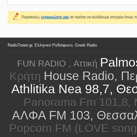
Παρακαλώ,
ενημερώστε μας
αν πρέπει να αλλάξουμε στοιχεία όπως το
RadioTower.gr, Ελληνικό Ραδιόφωνο, Greek Radio
Palmos
FUN RADIO , Αττική
House Radio, Πε
Κρήτη
Athlitika Nea 98,7, Θ
Panorama Fm 101,8, 
ΑΛΦΑ FM 103, Θεσσαλ
Popcorn FM (LOVE songs