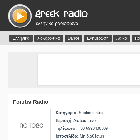
Ελληνικά
Χαλαρωτικά
Dance
Ενημέρωση
Λαϊκά
Ro
Foititis Radio
Κατηγορία:
Sophisticated
Περιοχή:
Διαδυκτιακό
Τηλέφωνο:
+30 6993488589
Ιστοσελίδα:
Μη διαθέσιμη