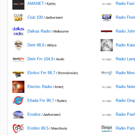
AMANET
Radio Fasi
/ Κρήτη
Club 100
Radio Flor
/ Διαδυκτιακό
Dalkas Radio
Radio Joh
/ Melbourne
Derti 98,6
Radio Kala
/ Αθήνα
Derti Fm 104,9
Radio Lamp
/ Αγαίο
Ekriksi Fm 99,7
Radio Mess
/ Θεσσαλονίκη
Electric Radio
Radio Not
/ Αττική
Ellada Fm 98,7
Radio Oro
/ Θράκη
Erodios
Radio Pash
/ Διαδυκτιακό
Erotiko 99,5
Radio Patr
/ Μακεδονία