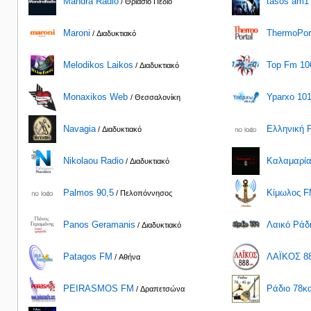
Mandra Radio
tasos am1
/ Θριάσιο Πεδίο
Maroni
ThermoPort
/ Διαδυκτιακό
Melodikos Laikos
Top Fm 10
/ Διαδυκτιακό
Monaxikos Web
Yparxo 101
/ Θεσσαλονίκη
Navagia
Ελληνική Ρ
/ Διαδυκτιακό
Nikolaou Radio
Καλαμαρία
/ Διαδυκτιακό
Palmos 90,5
Κίμωλος 
/ Πελοπόννησος
Panos Geramanis
Λαικό Ράδι
/ Διαδυκτιακό
Patagos FM
ΛΑΪΚΟΣ 8
/ Αθήνα
PEIRASMOS FM
Ράδιο 78κα
/ Δραπετσώνα