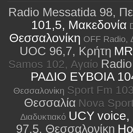
Radio Messatida 98, Π
101,5, Μακεδονία
Θεσσαλονίκη
OFF Radio, 
MRB
UOC 96,7, Κρήτη
Radio
Samos 102, Αγαίο
ΡΑΔΙΟ ΕΥΒΟΙΑ 104
Sport Fm 103
Θεσσαλονίκη
Θεσσαλία
Nova Sport
UCY voice,
Διαδυκτιακό
Ho
97,5, Θεσσαλονίκη