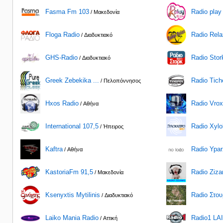
Fasma Fm 103
Radio play
/ Μακεδονία
Floga Radio
Radio Rela
/ Διαδυκτιακό
GHS-Radio
Radio Stor
/ Διαδυκτιακό
Greek Zebekika ...
Radio Tich
/ Πελοπόννησος
Hxos Radio
Radio Vrox
/ Αθήνα
International 107,5
Radio Xylok
/ Ήπειρος
Kaftra
Radio Ypar
/ Αθήνα
KastoriaFm 91,5
Radio Ziza
/ Μακεδονία
Ksenyxtis Mytilinis
Radio Στου
/ Διαδυκτιακό
Laiko Mania Radio
Radio1 LA
/ Αττική