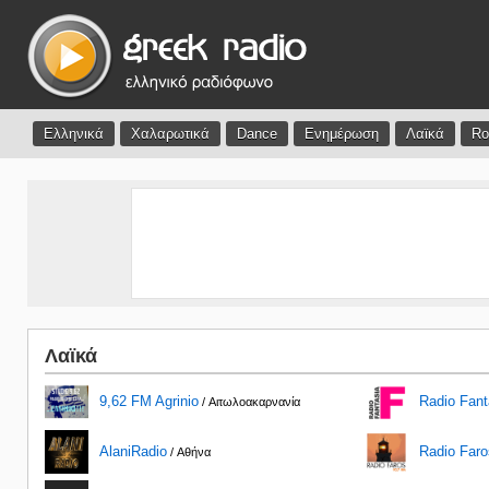
Ελληνικά
Χαλαρωτικά
Dance
Ενημέρωση
Λαϊκά
Ro
Λαϊκά
9,62 FM Agrinio
Radio Fant
/ Αιτωλοακαρνανία
AlaniRadio
Radio Faro
/ Αθήνα