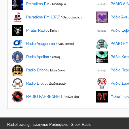
Peiratikos FM
ΡΑΔΙΟ ΑΙΝ
/ Μεσσηνία
Peiratikos Fm 107,7
Ράδιο Άνεμ
/ Θεσσαλονίκη
Piratis Radio
Ράδιο Εύβο
/ Κρήτη
Radio Anagennisi
ΡΑΔΙΟ ΕΥΒ
/ Διαδυκτιακό
Radio Apollon
Ράδιο Κατε
/ Αττική
Radio Difono
Ράδιο Περι
/ Μακεδονία
Radio Erotic
Ράδιο Σαλο
/ Διαδυκτιακό
RADIO FAHRENHEIT
Φιλική Γων
/ Καλαμάτα
RadioTower.gr, Ελληνικό Ραδιόφωνο, Greek Radio