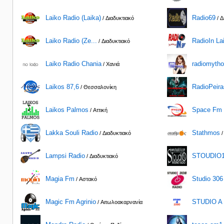
Laiko Radio (Laika)
Radio69
/ Διαδυκτιακό
/ Δ
Laiko Radio (Ze...
RadioIn La
/ Διαδυκτιακό
Laiko Radio Chania
radiomyth
/ Χανιά
Laikos 87,6
RadioPeir
/ Θεσσαλονίκη
Laikos Palmos
Space Fm 
/ Αττική
Lakka Souli Radio
Stathmos
/ Διαδυκτιακό
/
Lampsi Radio
STOUDIO1
/ Διαδυκτιακό
Magia Fm
Studio 306
/ Αστακό
Magic Fm Agrinio
STUDIO A 
/ Αιτωλοακαρνανία