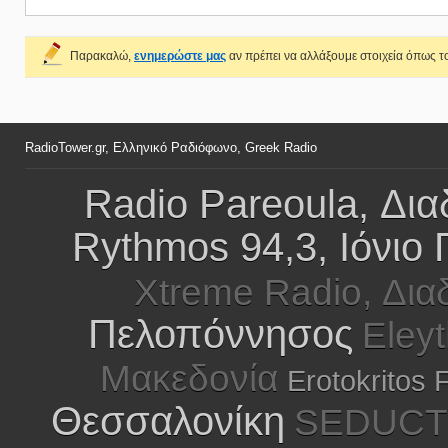
Παρακαλώ,
ενημερώστε μας
αν πρέπει να αλλάξουμε στοιχεία όπως το
RadioTower.gr, Ελληνικό Ραδιόφωνο, Greek Radio
Radio Pareoula, Δια
Rythmos 94,3, Ιόνιο
Xtreme Radio, Δια
Πελοπόννησος
Eleyt
Μακεδονία
Erotokritos 
Θεσσαλονίκη
SEDUCT