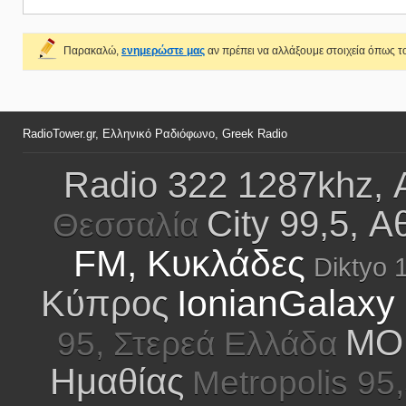
Παρακαλώ,
ενημερώστε μας
αν πρέπει να αλλάξουμε στοιχεία όπως το
RadioTower.gr, Ελληνικό Ραδιόφωνο, Greek Radio
Radio 322 1287khz, 
City 99,5, Α
Θεσσαλία
FM, Κυκλάδες
Diktyo 
IonianGalaxy 
Κύπρος
MO
95, Στερεά Ελλάδα
Ημαθίας
Metropolis 95