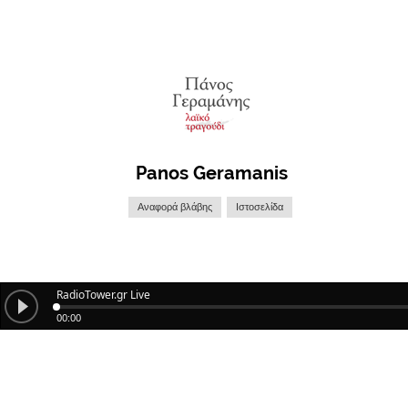
Panos Geramanis
Αναφορά βλάβης
Ιστοσελίδα
RadioTower.gr Live
00:00