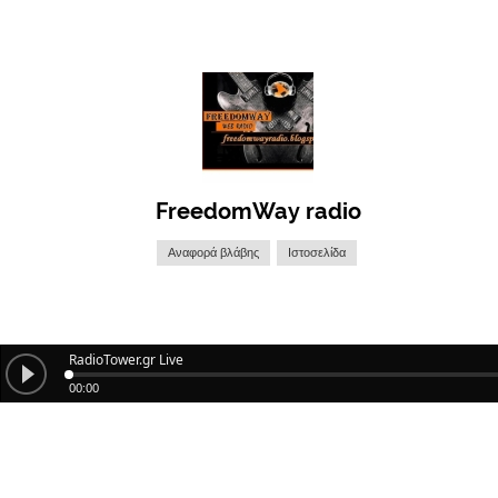
FreedomWay radio
Αναφορά βλάβης
Ιστοσελίδα
RadioTower.gr Live
00:00